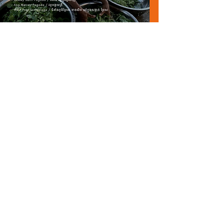
ដោយ មាន ជំនួយ ពី ម្ចាស់
ជំនួយ យើង អាច រៃអង្គាស
ប្រាក់ បាន ចំនួន សរុប ៧ ១០០
ដុល្លារ និង ចែកចាយ កញ្ចប់
ស្បៀងអាហារ ដល់ ៣៥០
គ្រួសារ សម្រាប់ មួយ ស ប្តា
ហ៍។
កញ្ចប់មាន៖
១៥ គីឡូក្រាម៖ អង្ករ
១ កេះ ៖ មី
១០ កំប៉ុង៖ ត្រីកំប៉ុង
១០៖ ពងមាន់