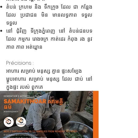
តំបន់ ក្រហម និង ទឹកក្រូច ដែល ជា កន្លែង
ដែល ប្រជាជន មិន មានលទ្ធភាព ទទួល
ទទួល
នៅ ជុំវិញ ទីក្រុងភ្នំពេញ នៅ តំបន់ជនបទ
ដែល កម្មករ រោងចក្រ កាត់ដេរ កំពុង រង នូវ
ភាព ភាព អត់ឃ្លាន
Précisions :
អាហារ សម្រាប់ មនុស្ស គ្មាន ផ្ទះសម្បែង
ម្ហូបអាហារ សម្រាប់ មនុស្ស ដែល ជាប់ នៅ
ក្នុងផ្ទះ របស់ ពួកគេ