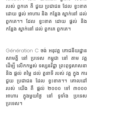
របស់ ពួកគេ គឺ ជួយ ប្រជាជន ដែល ខ្វះខាត
ដោយ ផ្តល់ អាហារ និង កន្លែង ស្នាក់នៅ ដល់
ពួកគេ។។ ដែល ខ្វះខាត ដោយ ផ្តល់ និង
កន្លែង ស្នាក់នៅ ដល់ ពួកគេ ពួកគេ។
Génération C ចង់ អនុវត្ត ភោជនីយដ្ឋាន
សាមគ្គី នៅ ប្រទេស កម្ពុជា នៅ តាម វត្ត
ដើម្បី លើកកម្ពស់ ទស្សនវិជ្ជា ព្រះពុទ្ធសាសនា
និង ផ្តល់ តម្លៃ ដល់ តួនាទី របស់ វត្ត ក្នុង ការ
ជួយ ប្រជាជន ដែល ខ្វះខាត។។ គោលដៅ
របស់ យើង គឺ ផ្តល់ ២០០០ ទៅ ៣០០០
អាហារ ក្នុងមួយថ្ងៃ នៅ ទូទាំង ប្រទេស
ប្រទេស។