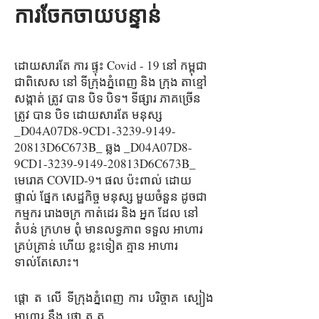
ការចែកចាយបន្ទាន់
ដោយសារតែ ការ ផ្ទុះ Covid - 19 នៅ កម្ពុជា
ជាពិសេស នៅ ទីក្រុងភ្នំពេញ និង ក្រុង តាខ្មៅ
សង្កាត់ ត្រូវ បាន បិទ បិទ។ ទីផ្សារ ភាគច្រើន
ត្រូវ បាន បិទ ដោយសារតែ មនុស្ស
_D04A07D8-9CD1-3239-9149-
20813D6C673B_ ឆ្លង _D04A07D8-
9CD1-3239-9149-20813D6C673B_
មេរោគ COVID-9។ ផល ប៉ះពាល់ ដោយ
ផ្ទាល់ ផ្នែក សេដ្ឋកិច្ច មនុស្ស មួយចំនួន ដូចជា
កម្មករ រោងចក្រ កាត់ដេរ និង អ្នក ដែល នៅ
តំបន់ ក្រហម ពុំ មានលទ្ធភាព ទទួល អាហារ
គ្រប់គ្រាន់ ហើយ ខ្លះទៀត គ្មាន អាហារ
ទាល់តែសោះ។
ផ្តោ ត លើ ទីក្រុងភ្នំពេញ ការ បរិច្ចាគ ស្បៀង
អាហារ នឹង ផ្តោ ត ត