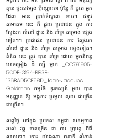
អង្គការ នេះ មិន ត្រឹមតែ ផ្តោ ត លើ មនុស្ស
គ្មាន ផ្ទះសម្បែង ប៉ុណ្ណោះទេ ប៉ុន្តែ ក៏ ជួយ អ្នក
ដែល មាន ប្រាក់ចំណូល ទាប។ ឥឡូវ
សមាគម នេះ ក៏ ជួយ ប្រជាជន ក្នុង ការ
ស្វែងរក លំនៅ ដ្ឋាន និង គាំទ្រ គម្រោង ផ្សេង
ទៀត។។ ប្រជាជន ប្រជាជន ការ ស្វែងរក
លំនៅ ដ្ឋាន និង គាំទ្រ គម្រោង ផ្សេងទៀត។
គំនិត នេះ ត្រូវ បាន គាំទ្រ ដោយ អ្នកនិពន្ធ
បទចម្រៀង ដ៏ ល្បី ម្នាក់ _CC781905-
5CDE-3194-BB3B-
136BAD5CF58D_
Jean-Jacques
Goldman កម្មវិធី ទូរទស្សន៍ មួយ បាន
អនុញ្ញាត ឱ្យ អង្គការ ប្រមូល លុយ ជាច្រើន
ជាច្រើន។
សព្វថ្ងៃ នៅក្នុង ប្រទេស កម្ពុជា សកម្មភាព
របស់ វត្ត ភាគច្រើន ជា ការ ប្រារព្ធ ពិធី
សាសនា។ ទោះ យ៉ាងណា តួនាទី សំខាន់