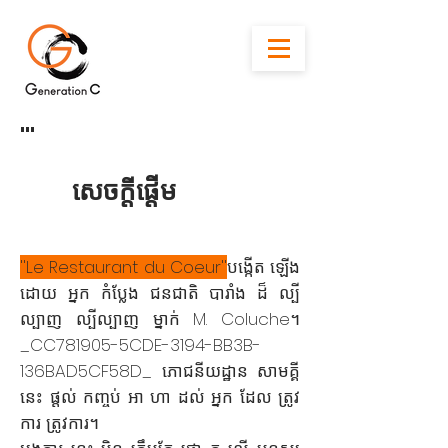
'''
សេចក្តីផ្តើម
''Le Restaurant du Coeur''
បង្កើត ឡើង
ដោយ អ្នក កំប្លែង ជនជាតិ បារាំង ដ៏ ល្បី
ល្បាញ ល្បីល្បាញ ម្នាក់ M. Coluche
។
_CC781905-5CDE-3194-BB3B-
136BAD5CF58D_ ភោជនីយដ្ឋាន សាមគ្គី
នេះ ផ្តល់ កញ្ចប់ អា ហា ដល់ អ្នក ដែល ត្រូវ
ការ ត្រូវការ។