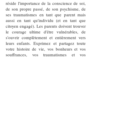
réside l'importance de la conscience de soi,
de son propre passé, de son psychisme, de
ses traumatismes en tant que parent mais
aussi en tant qu'individu (et en tant que
citoyen engagé). Les parents doivent trouver
le courage ultime d'être vulnérables, de
s'ouvrir complètement et entièrement vers
leurs enfants. Exprimez et partagez toute
votre histoire de vie, vos bonheurs et vos
souffrances, vos traumatismes et vos
querelles, vos luttes et vos combats, votre
solitude et vos rejets
Cet héritage permet aux enfants de se
construire en tant qu'individus et d'établir les
bases fondamentales de leur conscience
pour leur future participation à la société en
tant que citoyens. Les parents ont le « devoir
parental » de participer à la construction
d'une base psychologique résiliente sur
laquelle l'enfant pourra s'appuyer tout au
long de sa vie tout en s'engageant dans la