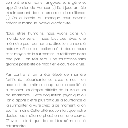
compréhension sans angoisse, sans gêne et
appréhension du Malheur (…). L’art joue un rôle
très important dans le processus de résilience.
(…) On a besoin du manque pour devenir
créatif, le manque invite à la créativité .
Nous, êtres humains, nous vivons dans un
monde de sens. Il nous faut des rêves, une
mémoire pour donner une direction, un sens à
notre vie. Si cette direction a été douloureuse
sans moyen de la surmonter, La résilience ne se
fera pas. Il en résultera une souffrance sans
grande possibilité de modifier le cours de la vie.
Par contre, si on a été élevé de manière
fortifiante, sécurisante et avec amour on
acquiert du même coup une capacité à
surmonter les étapes difficile de la vie et les
traumatismes. Cette acquisition psychique ou
l’on a appris a être plus fort que la souffrance, à
la surmonter, à vivre avec, à ce moment la, on
souffre moins. Cette atténuation fait que notre
douleur est métamorphosé en en une œuvre.
Œuvres d’art que les artistes s’émulent à
retranscrire.