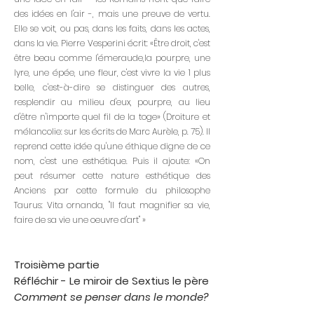
des idées en l'air -, mais une preuve de vertu.
Elle se voit, ou pas, dans les faits, dans les actes,
dans la vie. Pierre Vesperini écrit: «Être droit, c'est
être beau comme l'émeraude,la pourpre, une
lyre, une épée, une fleur, c'est vivre la vie 1 plus
belle, c'est-à-dire se distinguer des autres,
resplendir au milieu d'eux, pourpre, au lieu
d'être n'importe quel fil de la toge» (Droiture et
mélancolie: sur les écrits de Marc Aurèle, p. 75). Il
reprend cette idée qu'une éthique digne de ce
nom, c'est une esthétique. Puis il ajoute: «On
peut résumer cette nature esthétique des
Anciens par cette formule du philosophe
Taurus: Vita ornanda, "Il faut magnifier sa vie,
faire de sa vie une oeuvre d'art" »
Troisième partie
Réfléchir - Le miroir de Sextius le père
Comment se penser dans le monde?