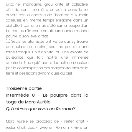
urbaine, mondaine, grouillante et collective,
afin de sentir son être enraciné dans le sol
ouvert par la charrue de l’homme aux main
calleuses en même temps enraciné dans un
ciel offert par une nuit d'été sur la poupe d’un
bateau ou n’importe ou ailleurs dans le monde
pourvu qu’on lève la tête.
(...) Seuls les atomistes ont vu ce qui s’y trouve:
une puissance sereine, pour ne pas dire une
force tranquil, un élan vital ou une volonté de
puissance qui fait naître une immense
quiétude. Une quiétude à laquelle on accède
par la contemplation des magies vitalistes de la
terre et des leçons dynamiques du ciel.
Troisième partie
Intermède 8 - Le pourpre dans la
toge de Marc Aurèle
Qu'est-ce que vivre en Romain?
Marc Aurèle se proposait de « rester droit »;
rester droit, c'est « vivre en Romain »; vivre en