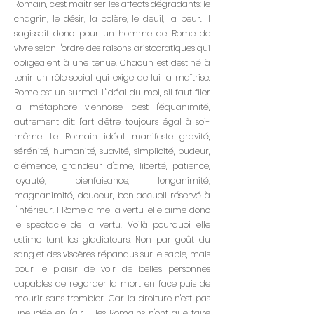
Romain, c'est maîtriser les affects dégradants: le
chagrin, le désir, la colère, le deuil, la peur. Il
s'agissait donc pour un homme de Rome de
vivre selon l'ordre des raisons aristocratiques qui
obligeaient à une tenue. Chacun est destiné à
tenir un rôle social qui exige de lui la maîtrise.
Rome est un surmoi. L'idéal du moi, s'il faut filer
la métaphore viennoise, c'est l'équanimité,
autrement dit: l'art d'être toujours égal à soi-
même. Le Romain idéal manifeste gravité,
sérénité, humanité, suavité, simplicité, pudeur,
clémence, grandeur d'âme, liberté, patience,
loyauté, bienfaisance, longanimité,
magnanimité, douceur, bon accueil réservé à
l'inférieur. 1 Rome aime la vertu, elle aime donc
le spectacle de la vertu. Voilà pourquoi elle
estime tant les gladiateurs. Non par goût du
sang et des viscères répandus sur le sable, mais
pour le plaisir de voir de belles personnes
capables de regarder la mort en face puis de
mourir sans trembler. Car la droiture n'est pas
une idée en l'air - les Romains n'ont que faire