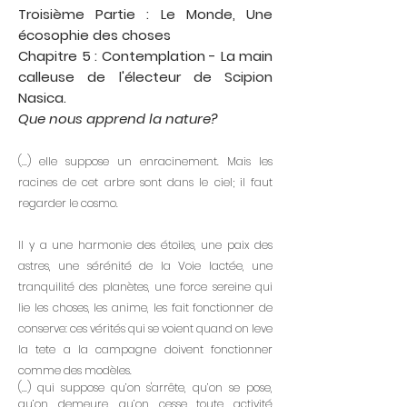
Troisième Partie : Le Monde, Une
écosophie des choses
Chapitre 5 : Contemplation - La main
calleuse de l'électeur de Scipion
Nasica.
Que nous apprend la nature?
(...) elle suppose un enracinement. Mais les
racines de cet arbre sont dans le ciel; il faut
regarder le cosmo.
Il y a une harmonie des étoiles, une paix des
astres, une sérénité de la Voie lactée, une
tranquilité des planètes, une force sereine qui
lie les choses, les anime, les fait fonctionner de
conserve: ces vérités qui se voient quand on leve
la tete a la campagne doivent fonctionner
comme des modèles.
(...) qui suppose qu’on s'arrête, qu’on se pose,
qu’on demeure, qu’on cesse toute activité