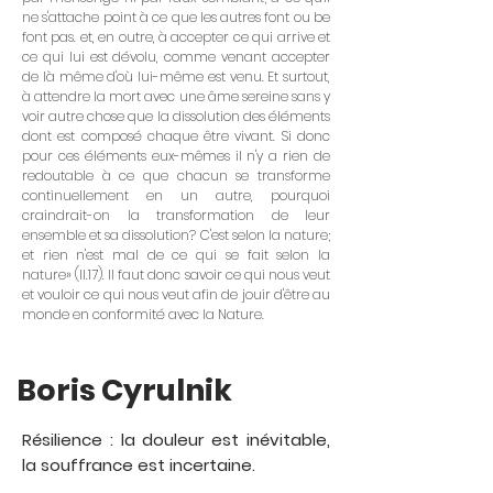
ne s'attache point à ce que les autres font ou be
font pas. et, en outre, à accepter ce qui arrive et
ce qui lui est dévolu, comme venant accepter
de là même d'où lui-même est venu. Et surtout,
à attendre la mort avec une âme sereine sans y
voir autre chose que la dissolution des éléments
dont est composé chaque être vivant. Si donc
pour ces éléments eux-mêmes il n'y a rien de
redoutable à ce que chacun se transforme
continuellement en un autre, pourquoi
craindrait-on la transformation de leur
ensemble et sa dissolution? C'est selon la nature;
et rien n'est mal de ce qui se fait selon la
nature» (II.17). Il faut donc savoir ce qui nous veut
et vouloir ce qui nous veut afin de jouir d'être au
monde en conformité avec la Nature.
Boris Cyrulnik
Résilience : la douleur est inévitable,
la souffrance est incertaine.