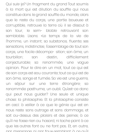
Qui suis-je? Un fragment du grand Tout soumis
à la mort qui est dilution du souffle qui nous
constitue dans le grand souffle du monde, alors
que le reste du corps, une partie boueuse et
corruptible, retrouve la terre où il se dissout à
son tour, le sem- blable retrouvant son
semblable. Lisons: «Le temps de la vie de
l'homme, un instant; sa substance, fluente; ses
sensations, indistinctes; l'assemblage de tout son
corps, une facile décompo- sition; son âme, un
tourbillon; son destin, difficilement
conjecturable; sa renommée, une vague
opinion. Pour le dire en un mot, tout ce qui est
de son corps est eau courante; tout ce qui est de
son âme, songe et fumée. Sa vie est une guerre,
un séjour sur une terre étrangère; sa
renommée posthume, un oubli. Qu'est-ce donc
qui peut nous guider? Une seule et unique
chose: la philosophie. Et la philosophie consiste
en ceci: à veiller à ce que le génie qui est en
nous reste sans outrage et sans dommage, et
soit au-dessus des plaisirs et des peines; à ce
qu'il ne fasse rien au hasard, ni tache point à ce
que les autres font ou ne font pas. Et, en outre,
par mensonge ni par faux-semblant; à ce qu'il